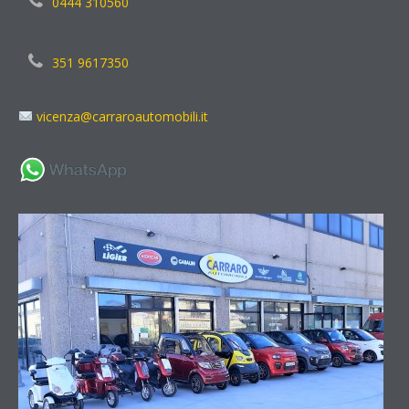
0444 310560
351 9617350
vicenza@carraroautomobili.it