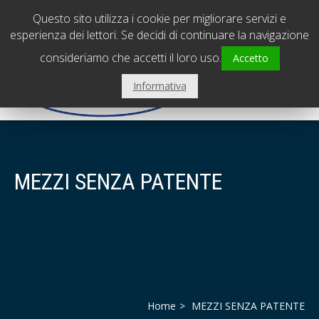
PADOVA - Sede centrale
0495798239
Questo sito utilizza i cookie per migliorare servizi e
VICENZA - Filiale
0444310560
esperienza dei lettori. Se decidi di continuare la navigazione
consideriamo che accetti il loro uso.
Accetto
Informativa
MEZZI SENZA PATENTE
Home
MEZZI SENZA PATENTE