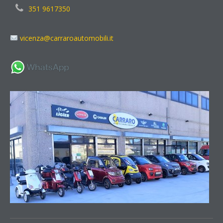
351 9617350
vicenza@carraroautomobili.it