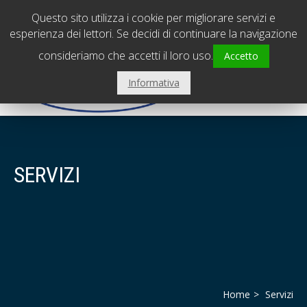
PADOVA - Sede centrale
0495798239
Questo sito utilizza i cookie per migliorare servizi e
VICENZA - Filiale
0444310560
esperienza dei lettori. Se decidi di continuare la navigazione
consideriamo che accetti il loro uso.
Accetto
Informativa
SERVIZI
Home
Servizi