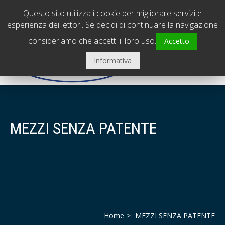
PADOVA - Sede centrale
0495798239
Questo sito utilizza i cookie per migliorare servizi e
VICENZA - Filiale
0444310560
esperienza dei lettori. Se decidi di continuare la navigazione
consideriamo che accetti il loro uso.
Accetto
Informativa
MEZZI SENZA PATENTE
Home
MEZZI SENZA PATENTE