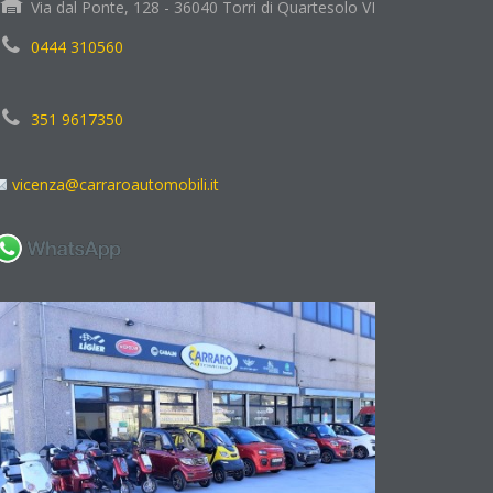
Via dal Ponte, 128 - 36040 Torri di Quartesolo VI
0444 310560
351 9617350
vicenza@carraroautomobili.it