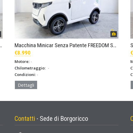
enza patente FREEDOM QUATTRO – Nero
Macchina Minicar Senza Patente FREEDOM SETTE – Bianco
€8.990
€
-
Motore:
M
-
Chilometraggio:
C
-
Condizioni:
C
Dettagli
Contatti
- Sede di Borgoricco