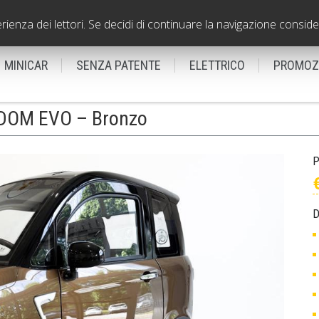
VICENZA - Filiale
0444310560
erienza dei lettori. Se decidi di continuare la navigazione conside
MINICAR
SENZA PATENTE
ELETTRICO
PROMOZ
EDOM EVO – Bronzo
P
D