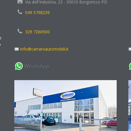
Via dell'Industria, 23 - 35010 Borgoricco PD
049 5798239
329 7260500
e
o
info@carraroautomobili.it