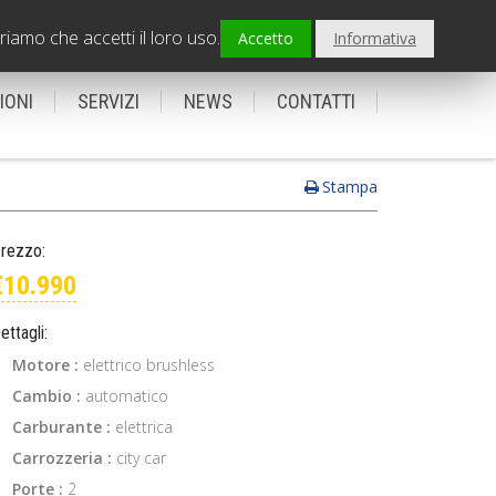
PADOVA - Sede centrale
0495798239
riamo che accetti il loro uso.
Accetto
Informativa
IONI
SERVIZI
NEWS
CONTATTI
Stampa
rezzo:
€10.990
ettagli:
Motore :
elettrico brushless
Cambio :
automatico
Carburante :
elettrica
Carrozzeria :
city car
Porte :
2