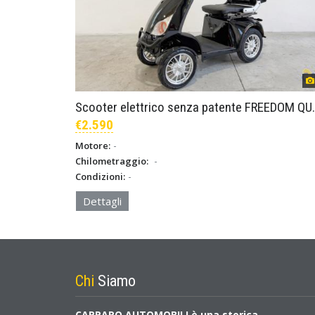
Scooter elettrico s
€2.590
-
Motore:
-
Chilometraggio:
-
Condizioni:
Dettagli
Chi
Siamo
CARRARO AUTOMOBILI è una storica