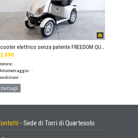
Scooter elettrico senza patente FREEDOM QUATTRO SENIOR – Bianco
2.890
-
otore:
-
hilometraggio:
-
ondizioni:
Dettagli
Contatti
- Sede di Torri di Quartesolo