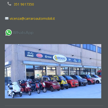
351 9617350
vicenza@carraroautomobili.it