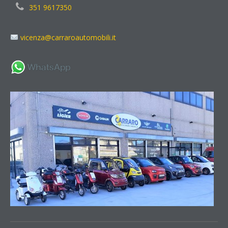
351 9617350
vicenza@carraroautomobili.it