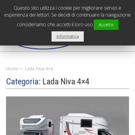
PADOVA - Sede centrale
0495798239
Questo sito utilizza i cookie per migliorare servizi e
VICENZA - Filiale
0444310560
esperienza dei lettori. Se decidi di continuare la navigazione
consideriamo che accetti il loro uso.
Accetto
Informativa
Home
Lada Niva 4×4
Categoria:
Lada Niva 4×4