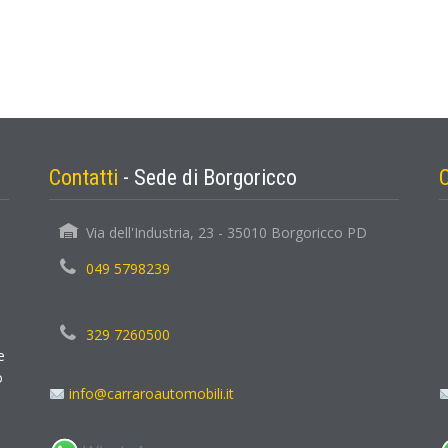
Contatti
- Sede di Borgoricco
Via dell'Industria, 23 - 35010 Borgoricco PD
049 5798239
329 7260500
e
o
info@carraroautomobili.it