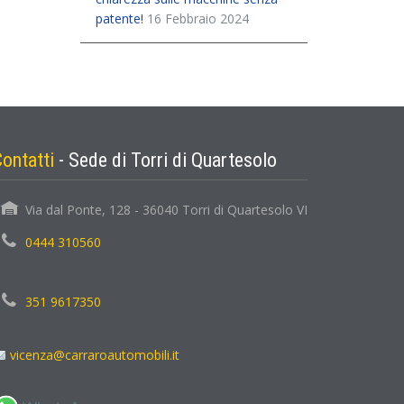
patente!
16 Febbraio 2024
Contatti
- Sede di Torri di Quartesolo
Via dal Ponte, 128 - 36040 Torri di Quartesolo VI
0444 310560
351 9617350
vicenza@carraroautomobili.it