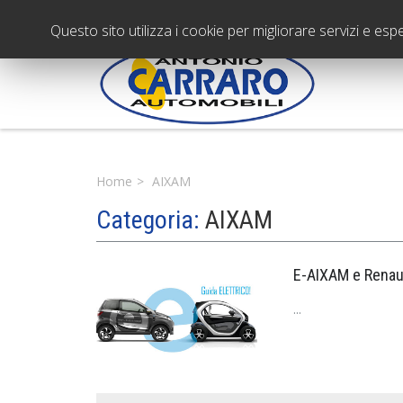
Questo sito utilizza i cookie per migliorare servizi e esp
Home
AIXAM
Categoria:
AIXAM
E-AIXAM e Renaul
...