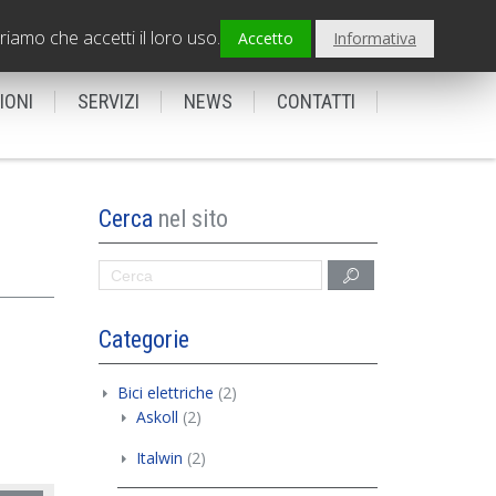
PADOVA - Sede centrale
0495798239
riamo che accetti il loro uso.
Accetto
Informativa
IONI
SERVIZI
NEWS
CONTATTI
Cerca
nel sito
Categorie
Bici elettriche
(2)
Askoll
(2)
Italwin
(2)