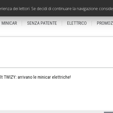
VICENZA - Filiale
0444310560
erienza dei lettori. Se decidi di continuare la navigazione conside
MINICAR
SENZA PATENTE
ELETTRICO
PROMOZ
t TWIZY: arrivano le minicar elettriche!