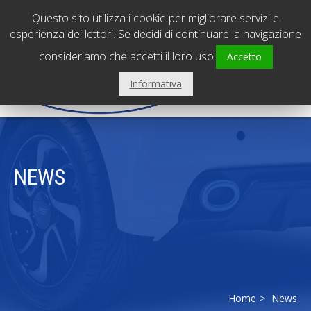
PADOVA - Sede centrale
0495798239
Questo sito utilizza i cookie per migliorare servizi e
VICENZA - Filiale
0444310560
esperienza dei lettori. Se decidi di continuare la navigazione
consideriamo che accetti il loro uso.
Accetto
Informativa
NEWS
Home
News