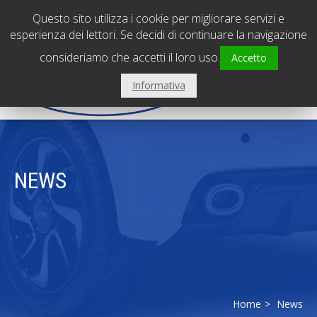
PADOVA - Sede centrale
0495798239
Questo sito utilizza i cookie per migliorare servizi e
VICENZA - Filiale
0444310560
esperienza dei lettori. Se decidi di continuare la navigazione
consideriamo che accetti il loro uso.
Accetto
Informativa
NEWS
Home
News