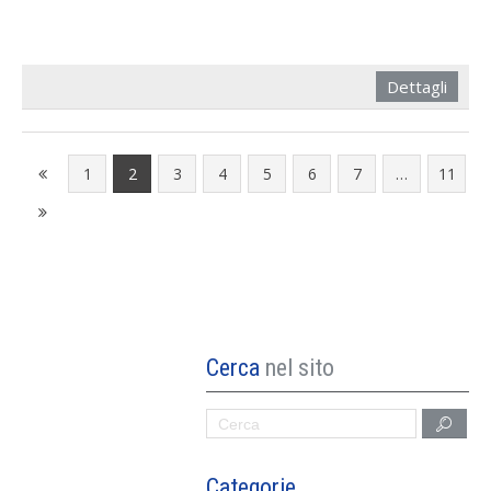
Dettagli
1
2
3
4
5
6
7
…
11
Cerca
nel sito
Categorie