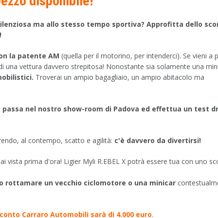
ezzo disponibile!
silenziosa ma allo stesso tempo sportiva? Approfitta dello sc
!
con la patente AM
(quella per il motorino, per intenderci). Se vieni a 
a di una vettura davvero strepitosa! Nonostante sia solamente una min
obilistici.
Troverai un ampio bagagliaio, un ampio abitacolo ma
le, passa nel nostro show-room di Padova ed effettua un test d
rendo, al contempo, scatto e agilità:
c'è davvero da divertirsi!
 vista prima d'ora! Ligier Myli R.EBEL X potrà essere tua con uno s
o rottamare un vecchio ciclomotore o una minicar
contestualm
sconto Carraro Automobili sarà di 4.000 euro
.