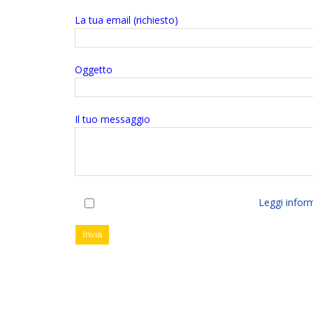
La tua email (richiesto)
Oggetto
Il tuo messaggio
Accetto trattamento dati personali.
Leggi infor