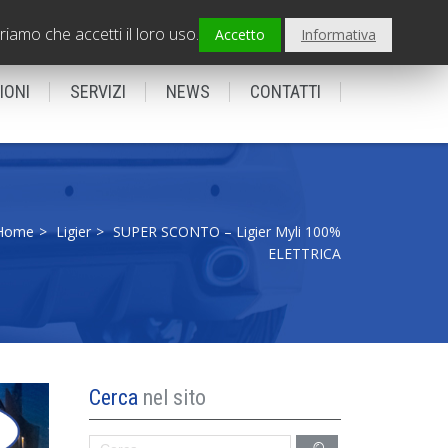
PADOVA - Sede centrale
0495798239
riamo che accetti il loro uso.
Accetto
Informativa
IONI
SERVIZI
NEWS
CONTATTI
Home
Ligier
SUPER SCONTO – Ligier Myli 100%
ELETTRICA
Cerca
nel sito