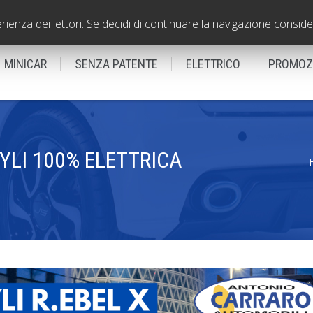
VICENZA - Filiale
0444310560
erienza dei lettori. Se decidi di continuare la navigazione conside
MINICAR
SENZA PATENTE
ELETTRICO
PROMOZ
YLI 100% ELETTRICA