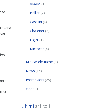
AIXAM
(1)
onto
Bellier
(2)
Casalini
(4)
provarla
Chatenet
(2)
icar,
Ligier
(12)
Microcar
(4)
rive
Minicar elettriche
(3)
News
(16)
Promozioni
(25)
conto
Video
(1)
ente
Ultimi
articoli