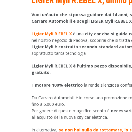
LIGIER Myli R.EBEL X, ultimo p
Vuoi un'auto che si possa guidare dai 14 anni, 
Carraro Automobili e scegli LIGIER Myli R.EBEL X
Ligier Myli R.EBEL X
è una
city car che si guida 
nel nostro negozio di Padova, scoprirai che si tratt
Ligier Myli è costruita secondo standard autom
soprattutto tanta tecnologia!
Ligier Myli R.EBEL X è l'ultimo pezzo disponibi
gratuito.
Il
motore 100% elettrico
la rende silenziosa confe
Da Carraro Automobili è in corso una promozione mai
fino a 5.000 euro.
Per godere di questo magnifico sconto è
necessari
all'acquisto della nuova city car elettrica.
In alternativa,
se non hai nulla da rottamare, lo 